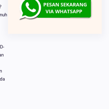
?
unuh
D-
an
n
nda