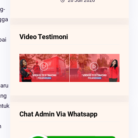
26 Juli 2026
g-
gga
Video Testimoni
pai
Baru
ang
ntuk
Chat Admin Via Whatsapp
n