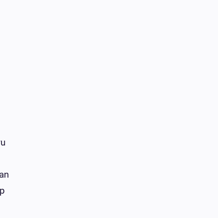
yu
an
up