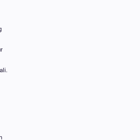
g
r
li.
n