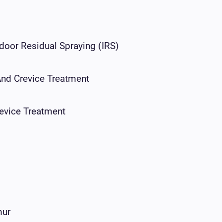
door Residual Spraying (IRS)
And Crevice Treatment
revice Treatment
mur