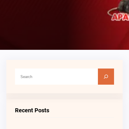
C
A
R
I
Recent Posts