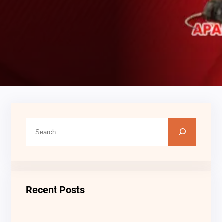
C
A
R
I
Recent Posts