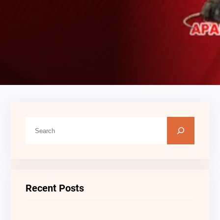
C
A
R
I
Recent Posts