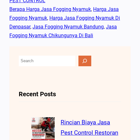
PEST CONTROL
Berapa Harga Jasa Fogging Nyamuk
, 
Harga Jasa
Fogging Nyamuk
, 
Harga Jasa Fogging Nyamuk Di
Denpasar
, 
Jasa Fogging Nyamuk Bandung
, 
Jasa
Fogging Nyamuk Chikungunya Di Bali
C
A
R
I
Recent Posts
Rincian Biaya Jasa
Pest Control Restoran