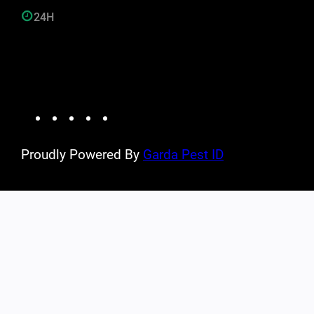
24H
Facebook
Twitter
YouTube
Instagram
WordPress
Proudly Powered By
Garda Pest ID