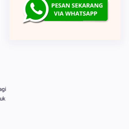
agi
muk