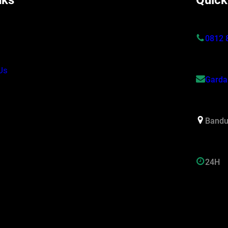
nks
Quick
s
0812 
Us
Garda
Bandu
24H