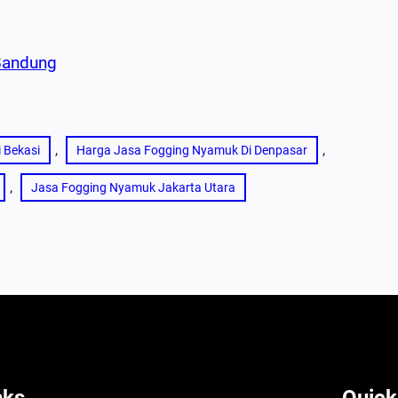
Bandung
, 
, 
 Bekasi
Harga Jasa Fogging Nyamuk Di Denpasar
, 
Jasa Fogging Nyamuk Jakarta Utara