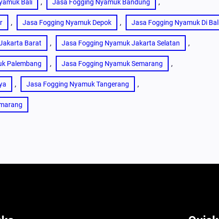
, 
, 
yamuk Bali
Jasa Fogging Nyamuk Bandung
, 
, 
r
Jasa Fogging Nyamuk Depok
Jasa Fogging Nyamuk Di Bal
, 
, 
Jakarta Barat
Jasa Fogging Nyamuk Jakarta Selatan
, 
, 
uk Palembang
Jasa Fogging Nyamuk Semarang
, 
, 
ya
Jasa Fogging Nyamuk Tangerang
emarang