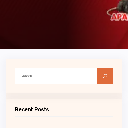
C
A
R
I
Recent Posts