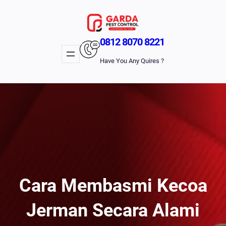
Lewati
Ke
Konten
0812 8070 8221
Have You Any Quires ?
Cara Membasmi Kecoa
Jerman Secara Alami