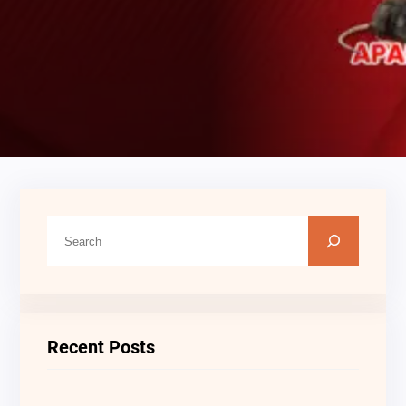
C
A
R
I
Recent Posts