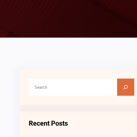
C
A
R
I
Recent Posts