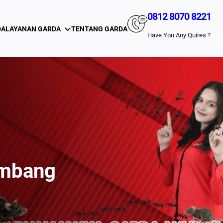
0812 8070 8221
DA
LAYANAN GARDA
TENTANG GARDA
Have You Any Quires ?
embang