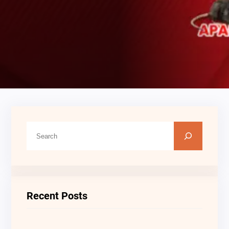
C
A
R
I
Recent Posts