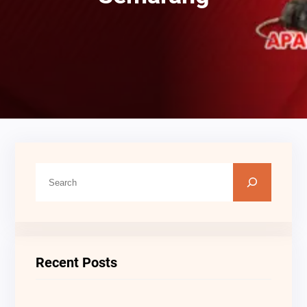
C
A
R
I
Recent Posts