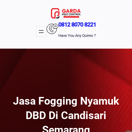
Lewati
Ke
Konten
0812 8070 8221
Have You Any Quires ?
Jasa Fogging Nyamuk
DBD Di Candisari
Semarang