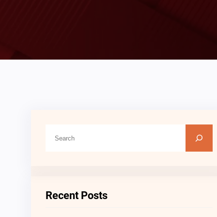
C
A
R
I
Recent Posts