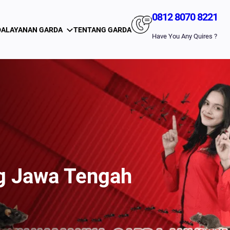
0812 8070 8221
DA
LAYANAN GARDA
TENTANG GARDA
Have You Any Quires ?
g Jawa Tengah