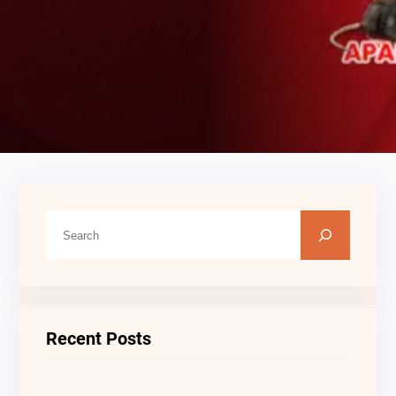
C
A
R
I
Recent Posts