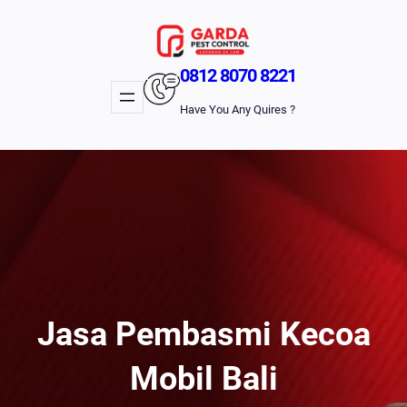
Lewati
Ke
Konten
0812 8070 8221
Have You Any Quires ?
Jasa Pembasmi Kecoa
Mobil Bali