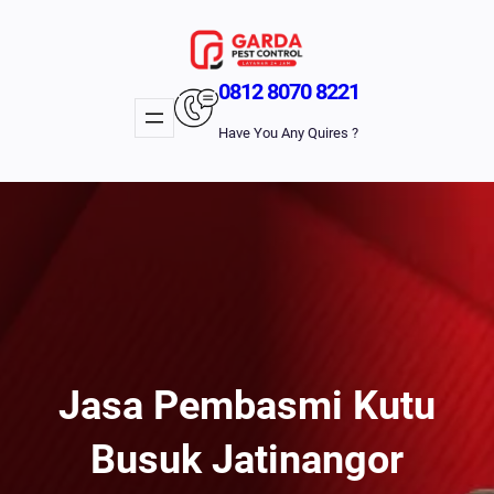
Lewati
Ke
Konten
0812 8070 8221
Have You Any Quires ?
Jasa Pembasmi Kutu
Busuk Jatinangor