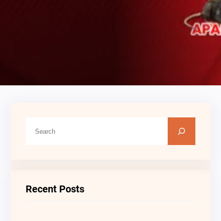
C
A
R
I
Recent Posts