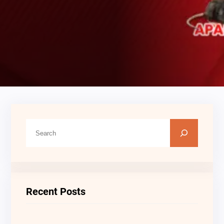
C
A
R
I
Recent Posts