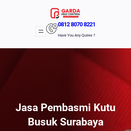
Lewati
Ke
Konten
0812 8070 8221
Have You Any Quires ?
Jasa Pembasmi Kutu
Busuk Surabaya