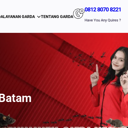
0812 8070 8221
DA
LAYANAN GARDA
TENTANG GARDA
Have You Any Quires ?
 Batam