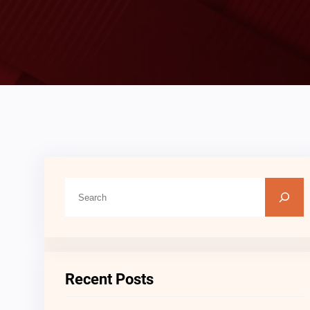
C
A
R
I
Recent Posts