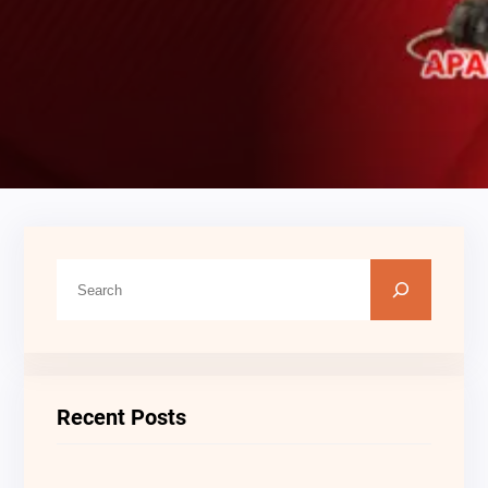
C
A
R
I
Recent Posts