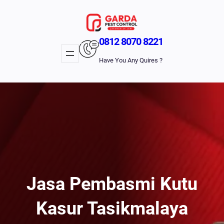
Lewati
Ke
Konten
0812 8070 8221
Have You Any Quires ?
Jasa Pembasmi Kutu
Kasur Tasikmalaya