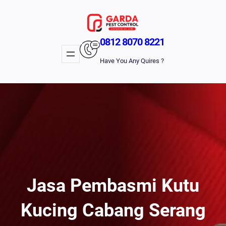
Lewati
Ke
Konten
0812 8070 8221
Have You Any Quires ?
Jasa Pembasmi Kutu
Kucing Cabang Serang