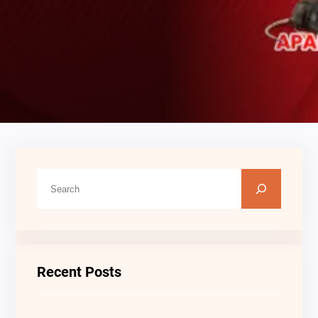
C
A
R
I
Recent Posts