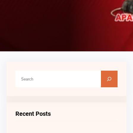
C
A
R
I
Recent Posts