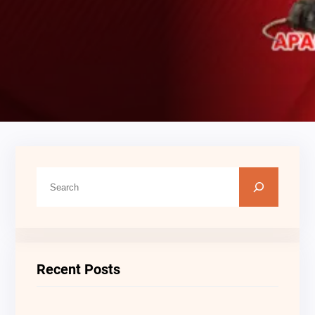
C
A
R
I
Recent Posts