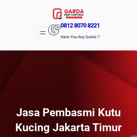
Lewati
Ke
Konten
0812 8070 8221
Have You Any Quires ?
Jasa Pembasmi Kutu
Kucing Jakarta Timur