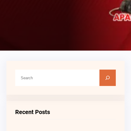
C
A
R
I
Recent Posts