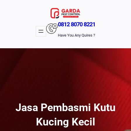
Lewati
Ke
Konten
0812 8070 8221
Have You Any Quires ?
Jasa Pembasmi Kutu
Kucing Kecil