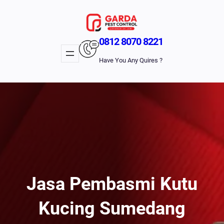
Lewati
Ke
Konten
0812 8070 8221
Have You Any Quires ?
Jasa Pembasmi Kutu
Kucing Sumedang