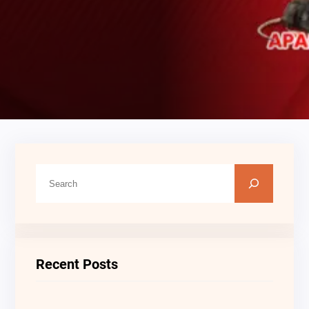
C
A
R
I
Recent Posts