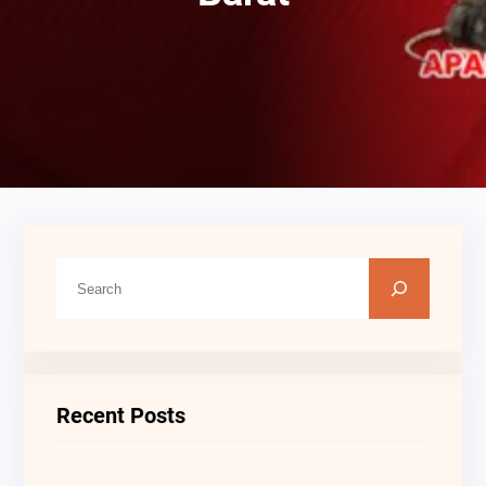
C
A
R
I
Recent Posts