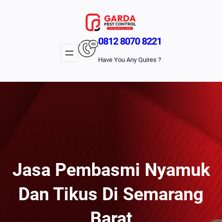
Lewati
Ke
Konten
0812 8070 8221
Have You Any Quires ?
Jasa Pembasmi Nyamuk
Dan Tikus Di Semarang
Barat