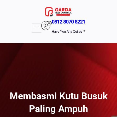
Lewati
Ke
Konten
0812 8070 8221
Have You Any Quires ?
Membasmi Kutu Busuk
Paling Ampuh