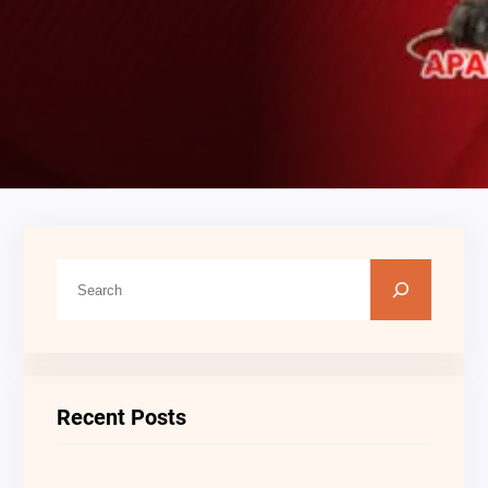
C
A
R
I
Recent Posts