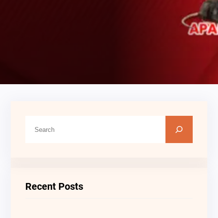
C
A
R
I
Recent Posts