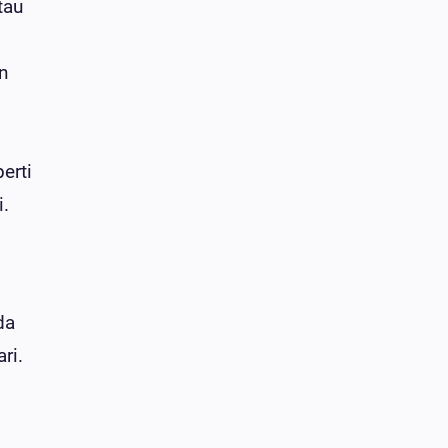
tau
n
erti
.
da
ri.