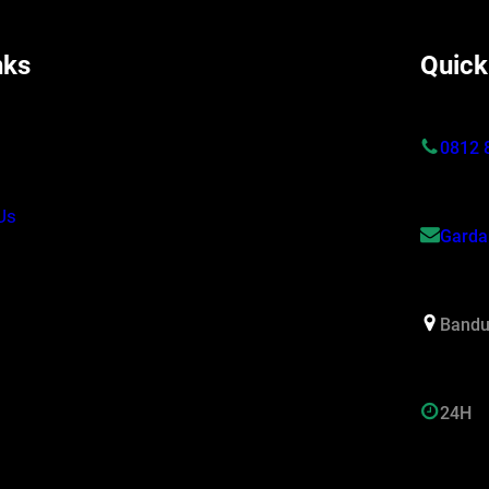
nks
Quick
s
0812 
Us
Garda
Bandu
24H