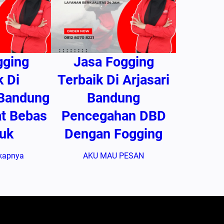
gging
Jasa Fogging
k Di
Terbaik Di Arjasari
Bandung
Bandung
at Bebas
Pencegahan DBD
uk
Dengan Fogging
kapnya
AKU MAU PESAN