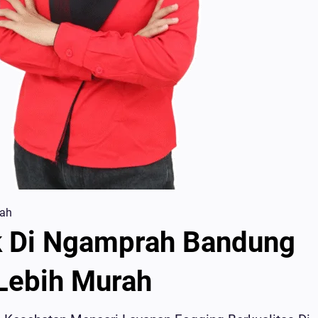
rah
k Di Ngamprah Bandung
 Lebih Murah