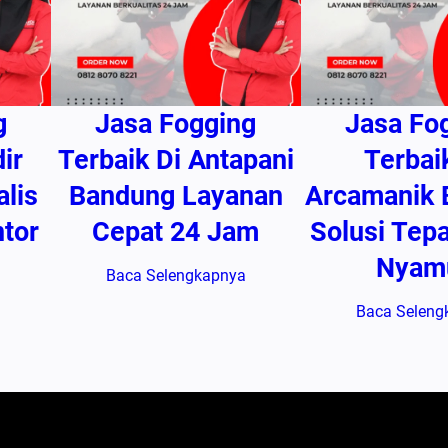
g
Jasa Fogging
Jasa Fo
ir
Terbaik Di Antapani
Terbai
lis
Bandung Layanan
Arcamanik 
tor
Cepat 24 Jam
Solusi Tep
Nyam
Baca Selengkapnya
Baca Seleng